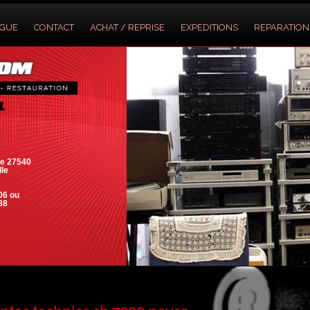
OGUE
CONTACT
ACHAT / REPRISE
EXPEDITIONS
REPARATION
e 27540
lle
06 ou
88