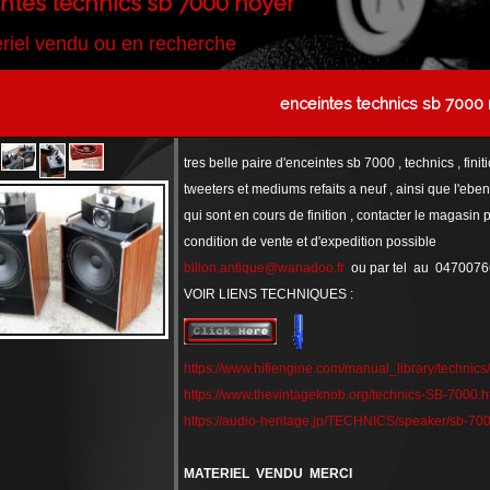
ntes technics sb 7000 noyer
riel vendu ou en recherche
enceintes technics sb 7000
tres belle paire d'enceintes sb 7000 , technics , fini
tweeters et mediums refaits a neuf , ainsi que l'ebeni
qui sont en cours de finition , contacter le magasin p
condition de vente et d'expedition possible
billon.antique@wanadoo.fr
ou par tel au 047007
VOIR LIENS TECHNIQUES :
https://www.hifiengine.com/manual_library/technics
https://www.thevintageknob.org/technics-SB-7000.h
https://audio-heritage.jp/TECHNICS/speaker/sb-700
MATERIEL VENDU MERCI