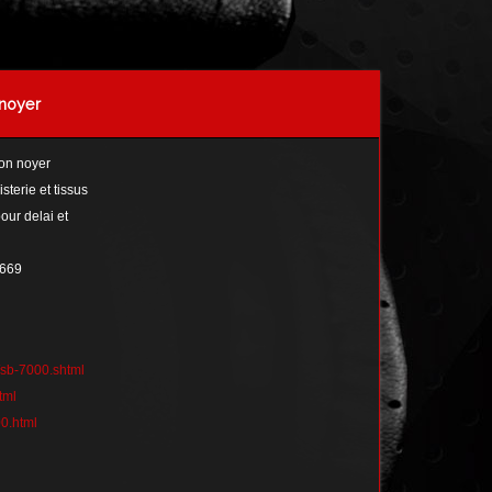
 noyer
tion noyer
sterie et tissus
our delai et
6669
/sb-7000.shtml
tml
0.html