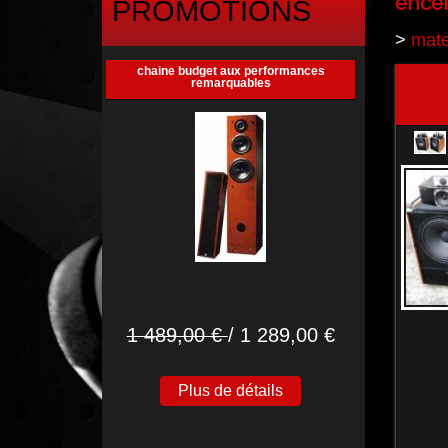
encei
PROMOTIONS
>
mate
chaine budget aux performances
remarquables
1 489,00 €
/ 1 289,00 €
Plus de détails