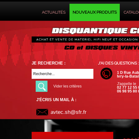
ACTUALITÉS
NOUVEAUX PRODUITS
CATAL
JE RECHERCHE :
J'AI DES QUESTIONS :
1 D Rue Aub
Ivry-la-Batai
J'appelle le
Vider les critères
02 77 12 55 
06 98 95 80 
J'ÉCRIS UN MAIL À :
avtec.sh@sfr.fr