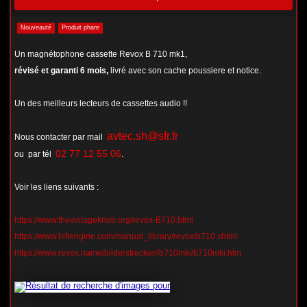
Nouveauté
Produit phare
Un magnétophone cassette Revox B 710 mk1,
révisé et garanti 6 mois,
livré avec son cache poussiere et notice.
Un des meilleurs lecteurs de cassettes audio !!
avtec.sh@sfr.fr
Nous contacter par mail
02 77 12 55 06
ou par tél
.
Voir les liens suivants :
https://www.thevintageknob.org/revox-B710.html
https://www.hifiengine.com/manual_library/revox/b710.shtml
https://www.revox.name/bilderstrecken/b710mki/b710mki.htm