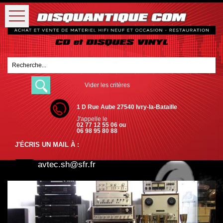
Vider les critères
1 D Rue Aube 27540 Ivry-la-Bataille
J'appelle le
02 77 12 55 06 ou
06 98 95 80 88
J'ÉCRIS UN MAIL À :
avtec.sh@sfr.fr