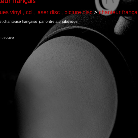
eur français
es vinyl , cd , laser disc , picture disc
>
chanteur frança
et chanteuse française par ordre alphabetique
t trouvé