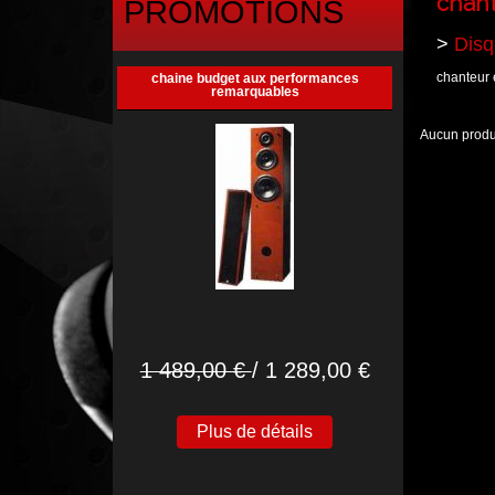
chant
PROMOTIONS
>
Disqu
chanteur 
chaine budget aux performances
remarquables
Aucun produi
1 489,00 €
/ 1 289,00 €
Plus de détails