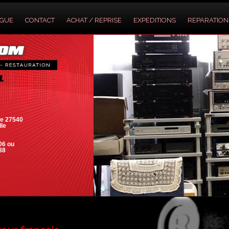
OGUE
CONTACT
ACHAT / REPRISE
EXPEDITIONS
REPARATION
e 27540
lle
06 ou
88