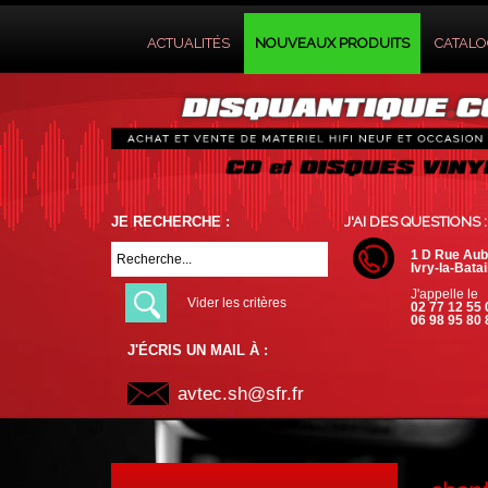
ACTUALITÉS
NOUVEAUX PRODUITS
CATAL
JE RECHERCHE :
J'AI DES QUESTIONS :
1 D Rue Aub
Ivry-la-Batai
J'appelle le
Vider les critères
02 77 12 55 
06 98 95 80 
J'ÉCRIS UN MAIL À :
avtec.sh@sfr.fr