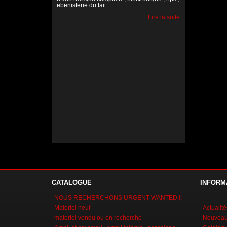
ebenisterie du fait…
Lire la suite
Lire la suite
Lire la suite
CATALOGUE
INFORM
NOUS RECHERCHONS URGENT WANTED !!
Materiel neuf
Actualité
materiel vendu ou en recherche
Nouveaux