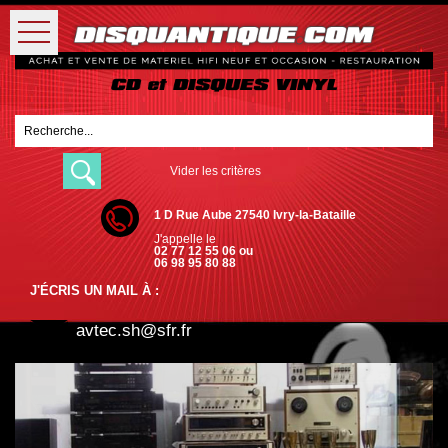
Vider les critères
1 D Rue Aube 27540 Ivry-la-Bataille
J'appelle le
02 77 12 55 06 ou
06 98 95 80 88
J'ÉCRIS UN MAIL À :
avtec.sh@sfr.fr