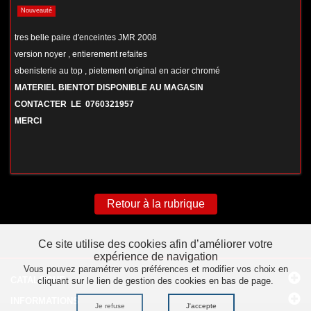
Nouveauté
tres belle paire d'enceintes JMR 2008
version noyer , entierement refaites
ebenisterie au top , pietement original en acier chromé
MATERIEL BIENTOT DISPONIBLE AU MAGASIN
CONTACTER LE 0760321957
MERCI
Retour à la rubrique
Ce site utilise des cookies afin d’améliorer votre
expérience de navigation
Vous pouvez paramétrer vos préférences et modifier vos choix en
CATALOGUE
cliquant sur le lien de gestion des cookies en bas de page.
INFORMATIONS
Je refuse
J'accepte