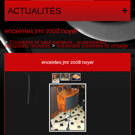
ACTUALITÉS
enceintes jmr 2008 noyer
>
Enceintes et haut parleurs , accessoires,
occasions revisées
>
enceintes colonnes et vintage
enceintes jmr 2008 noyer