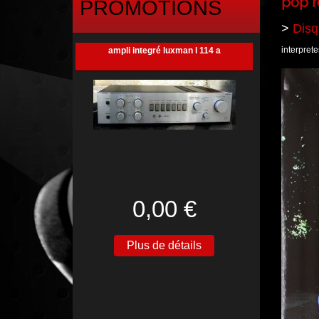
pop r
PROMOTIONS
>
Disqu
interpret
ampli integré luxman l 114 a
0,00 €
Plus de détails