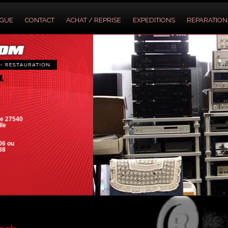
OGUE
CONTACT
ACHAT / REPRISE
EXPEDITIONS
REPARATION
e 27540
lle
06 ou
88