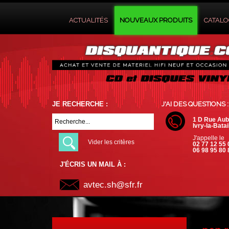
ACTUALITÉS
NOUVEAUX PRODUITS
CATAL
JE RECHERCHE :
J'AI DES QUESTIONS :
1 D Rue Aub
Ivry-la-Batai
J'appelle le
Vider les critères
02 77 12 55 
06 98 95 80 
J'ÉCRIS UN MAIL À :
avtec.sh@sfr.fr