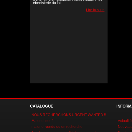
ebenisterie du fait…
Lire la suite
Lire la suite
Lire la suite
CATALOGUE
INFORM
NOUS RECHERCHONS URGENT WANTED !!
Materiel neuf
Actualité
materiel vendu ou en recherche
Nouveaux