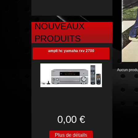
NOUVEAUX
PRODUITS
ampli hc yamaha rxv 2700
Aucun produi
0,00 €
Plus de détails