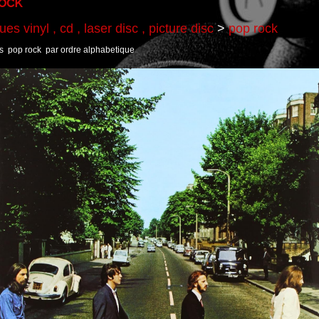
ock
es vinyl , cd , laser disc , picture disc
>
pop rock
es pop rock par ordre alphabetique