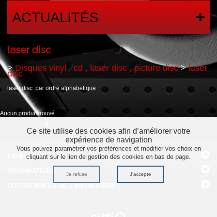
ACTUALITÉS
laser disc
>
Disques vinyl , cd , laser disc , picture disc
>
laser
disc
laser disc par ordre alphabetique
Aucun produit trouvé
Ce site utilise des cookies afin d’améliorer votre
expérience de navigation
Vous pouvez paramétrer vos préférences et modifier vos choix en
CATALOGUE
cliquant sur le lien de gestion des cookies en bas de page.
INFORMATIONS
Je refuse
J'accepte
COORDONNÉES
DE L'ENTREPRISE