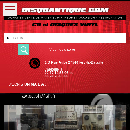
Vider les critères
1 D Rue Aube 27540 Ivry-la-Bataille
J'appelle le
02 77 12 55 06 ou
06 98 95 80 88
J'ÉCRIS UN MAIL À :
avtec.sh@sfr.fr