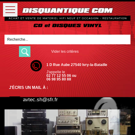
Vider les critères
1 D Rue Aube 27540 Ivry-la-Bataille
J'appelle le
02 77 12 55 06 ou
06 98 95 80 88
J'ÉCRIS UN MAIL À :
avtec.sh@sfr.fr