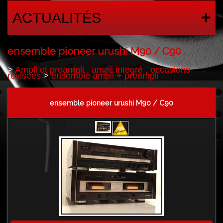
ACTUALITÉS
ensemble pioneer urushi M90 / C90
>
Ampli et preampli , ampli integré , occasions
revisées
>
ensemble ampli + preampli
ensemble pioneer urushi M90 / C90