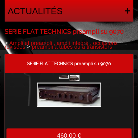
ACTUALITÉS
SERIE FLAT TECHNICS preampli su 9070
>
Ampli et preampli , ampli integré , occasions
revisées
>
preampli a tubes ou a transistors
SERIE FLAT TECHNICS preampli su 9070
460,00 €