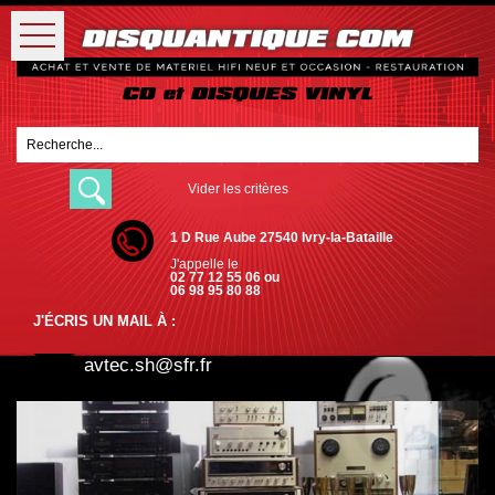
Vider les critères
1 D Rue Aube 27540 Ivry-la-Bataille
J'appelle le
02 77 12 55 06 ou
06 98 95 80 88
J'ÉCRIS UN MAIL À :
avtec.sh@sfr.fr