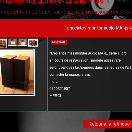
ntes monitor audio MA 41 serie H pro
intes et haut parleurs , accessoires, occasions revisées
enceintes monitor audio MA 41 s
Nouveauté
rares enceintes monitor audio MA 41 serie H pro
en cours de restauration , modele assez rare
seront vendues bichonnées dans les regles de l'art
contacter la magasin svp
merci
0760321957
MERCI
Retour à la rubrique