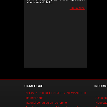
ebenisterie du fait…
Lire la suite
Lire la suite
Lire la suite
CATALOGUE
INFORM
NOUS RECHERCHONS URGENT WANTED !!
Materiel neuf
Actualité
materiel vendu ou en recherche
Nouveaux