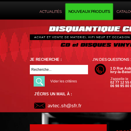
ACTUALITÉS
NOUVEAUX PRODUITS
CATAL
JE RECHERCHE :
J'AI DES QUESTIONS :
1 D Rue Aub
Ivry-la-Batai
J'appelle le
Vider les critères
02 77 12 55 
06 98 95 80 
J'ÉCRIS UN MAIL À :
avtec.sh@sfr.fr