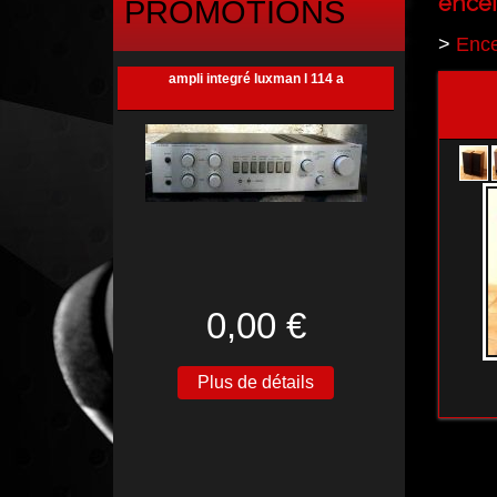
encei
PROMOTIONS
>
Ence
ampli integré luxman l 114 a
0,00 €
Plus de détails