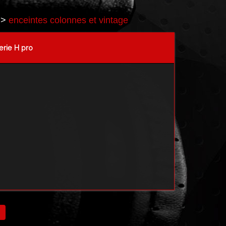
>
enceintes colonnes et vintage
erie H pro