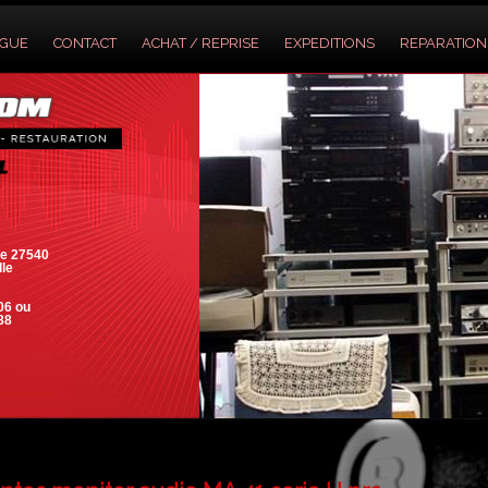
OGUE
CONTACT
ACHAT / REPRISE
EXPEDITIONS
REPARATION
e 27540
lle
06 ou
88