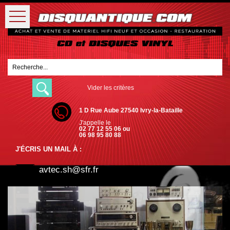
Vider les critères
1 D Rue Aube 27540 Ivry-la-Bataille
J'appelle le
02 77 12 55 06 ou
06 98 95 80 88
J'ÉCRIS UN MAIL À :
avtec.sh@sfr.fr