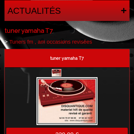
ACTUALITÉS
tuner yamaha T7
>
Tuners fm , am occasions revisées
tuner yamaha T7