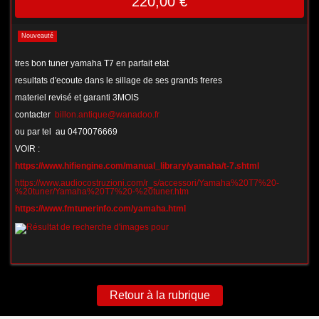
220,00 €
Nouveauté
tres bon tuner yamaha T7 en parfait etat
resultats d'ecoute dans le sillage de ses grands freres
materiel revisé et garanti 3MOIS
contacter
billon.antique@wanadoo.fr
ou par tel au 0470076669
VOIR :
https://www.hifiengine.com/manual_library/yamaha/t-7.shtml
https://www.audiocostruzioni.com/r_s/accessori/Yamaha%20T7%20-
%20tuner/Yamaha%20T7%20-%20tuner.htm
https://www.fmtunerinfo.com/yamaha.html
Retour à la rubrique