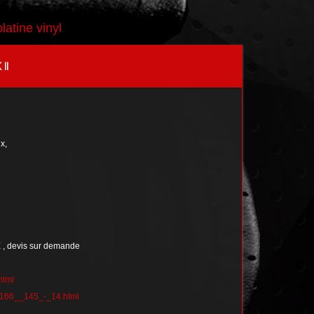
platine vinyl
II
x,
 devis sur demande
html
-_166__145_-_14.html