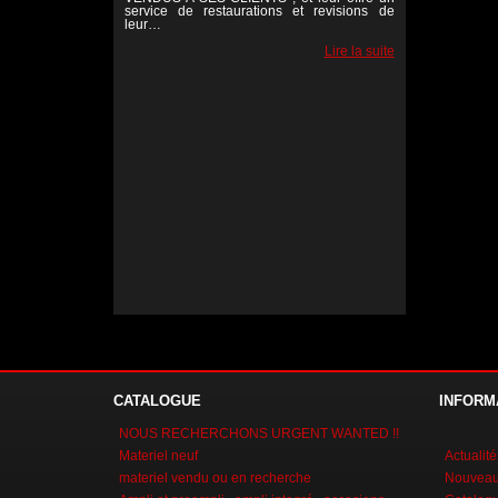
service de restaurations et revisions de
leur…
Lire la suite
Lire la suite
Lire la suite
CATALOGUE
INFORM
NOUS RECHERCHONS URGENT WANTED !!
Materiel neuf
Actualité
materiel vendu ou en recherche
Nouveaux