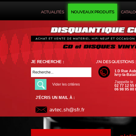
ACTUALITÉS
NOUVEAUX PRODUITS
CATAL
JE RECHERCHE :
J'AI DES QUESTIONS :
1 D Rue Aub
Ivry-la-Batai
J'appelle le
Vider les critères
02 77 12 55 
06 98 95 80 
J'ÉCRIS UN MAIL À :
avtec.sh@sfr.fr