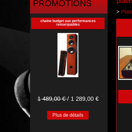
plati
PROMOTIONS
>
Plat
chaine budget aux performances
remarquables
1 489,00 €
/ 1 289,00 €
Plus de détails