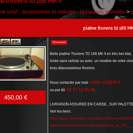
ne thorens td 166 MK II
ine vinyl , accessoires et cellules , occasions revisées
>
platine thorens td 166 MK 
Nouveauté
Belle platine Thorens TD 166 MK II en très bel état,
livrée sans cellule ou avec un modèle de votre choi
bras dépoussiereur thorens.
avtec.sh@sfr.fr
Nous contacter par mail
02 77 12 55 06
ou par tél
.
450,00 €
LIVRAISON ASSUREE EN CAISSE , SUR PALETTE ,
Voir les liens :
https://www.vinylengine.com/library/thorens/td166.s
https://www.thorens-info.de/html/thorens_td_160_