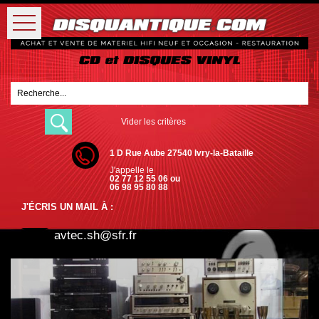
Vider les critères
1 D Rue Aube 27540 Ivry-la-Bataille
J'appelle le
02 77 12 55 06 ou
06 98 95 80 88
J'ÉCRIS UN MAIL À :
avtec.sh@sfr.fr