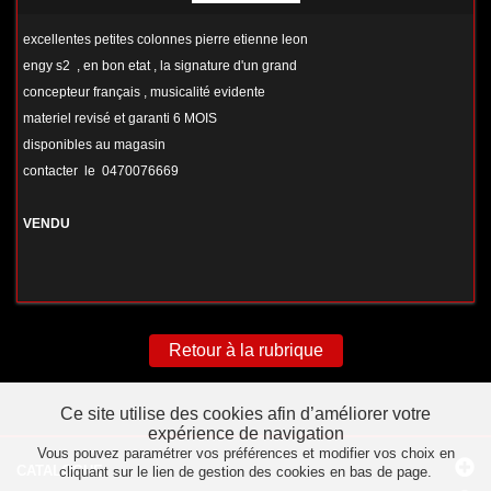
excellentes petites colonnes pierre etienne leon
engy s2 , en bon etat , la signature d'un grand
concepteur français , musicalité evidente
materiel revisé et garanti 6 MOIS
disponibles au magasin
contacter le 0470076669
VENDU
Retour à la rubrique
Ce site utilise des cookies afin d’améliorer votre
expérience de navigation
Vous pouvez paramétrer vos préférences et modifier vos choix en
CATALOGUE
cliquant sur le lien de gestion des cookies en bas de page.