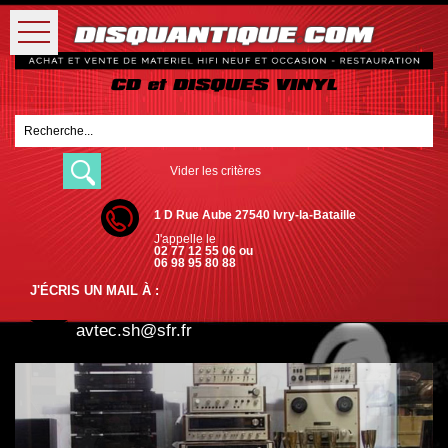
Vider les critères
1 D Rue Aube 27540 Ivry-la-Bataille
J'appelle le
02 77 12 55 06 ou
06 98 95 80 88
J'ÉCRIS UN MAIL À :
avtec.sh@sfr.fr