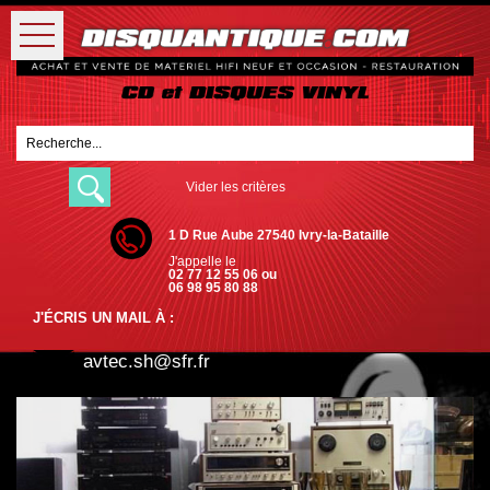
Vider les critères
1 D Rue Aube 27540 Ivry-la-Bataille
J'appelle le
02 77 12 55 06 ou
06 98 95 80 88
J'ÉCRIS UN MAIL À :
avtec.sh@sfr.fr