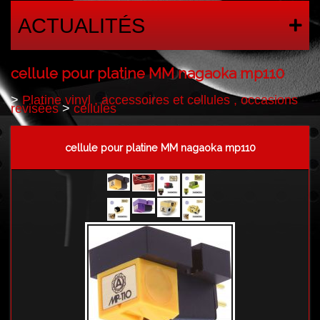
ACTUALITÉS
cellule pour platine MM nagaoka mp110
>
Platine vinyl , accessoires et cellules , occasions
revisées
>
cellules
cellule pour platine MM nagaoka mp110