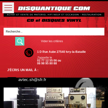
Vider les critères
1 D Rue Aube 27540 Ivry-la-Bataille
J'appelle le
02 77 12 55 06 ou
06 98 95 80 88
J'ÉCRIS UN MAIL À :
avtec.sh@sfr.fr