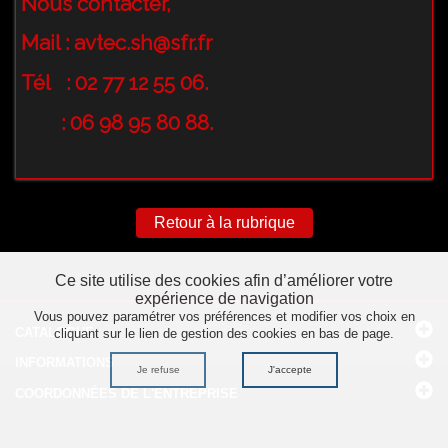
Nous contacter,
Mail :
avtec.sh@sfr.fr
Tél : 02 77 12 55 06.
: 06 98 95 80 88.
Retour à la rubrique
Ce site utilise des cookies afin d’améliorer votre
expérience de navigation
Vous pouvez paramétrer vos préférences et modifier vos choix en
CATALOGUE
cliquant sur le lien de gestion des cookies en bas de page.
INFORMATIONS
Je refuse
J'accepte
COORDONNÉES
DE L'ENTREPRISE