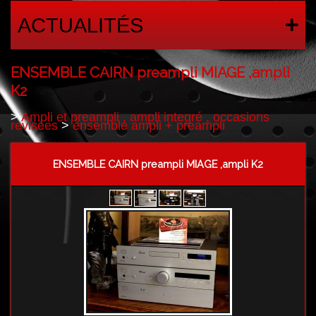
ACTUALITÉS
ENSEMBLE CAIRN preampli MIAGE ,ampli
K2
>
Ampli et preampli , ampli integré , occasions
revisées
>
ensemble ampli + preampli
ENSEMBLE CAIRN preampli MIAGE ,ampli K2