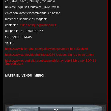
cd , dvd , sacd , blu ray , dvd audio
un lecteur qui sait tout faire , livré revisé
en carton avec telecommande et notice
materiel disponible au magasin
contacter
billon.antique@wanadoo.fr
ou par tel au 0760321957
GARANTIE 3 MOIS
VOIR :
https://www.hifiengine.com/gallery/images/oppo-bdp-83.shtml
https://www.audiovideohd.fr/tests/234-lecteurs-blu-ray-oppo-1.html
https://www.oppodigital.com/support/blu-ray-bdp-83/blu-ray-BDP-83-
Support.aspx
MATERIEL VENDU MERCI