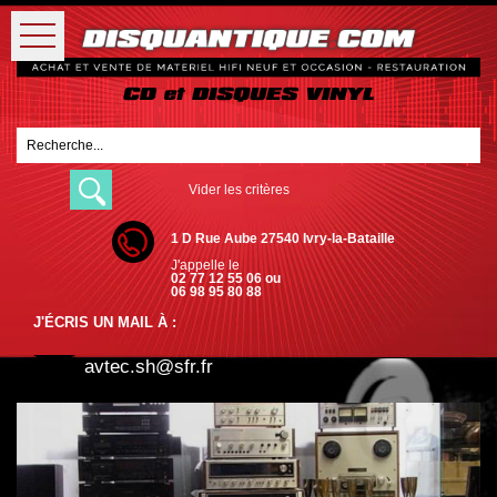
Vider les critères
1 D Rue Aube 27540 Ivry-la-Bataille
J'appelle le
02 77 12 55 06 ou
06 98 95 80 88
J'ÉCRIS UN MAIL À :
avtec.sh@sfr.fr