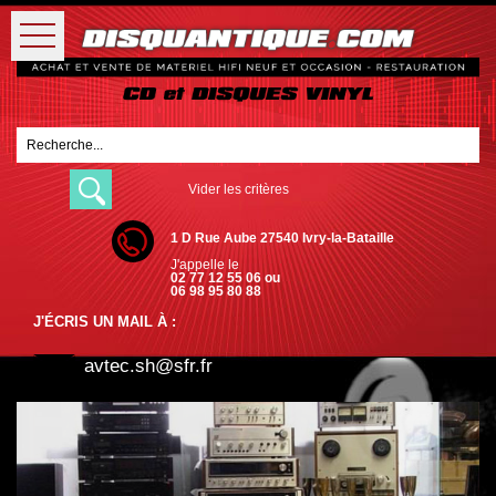
Vider les critères
1 D Rue Aube 27540 Ivry-la-Bataille
J'appelle le
02 77 12 55 06 ou
06 98 95 80 88
J'ÉCRIS UN MAIL À :
avtec.sh@sfr.fr