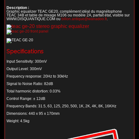
Description :
Graphic equalizer TEAC GE20, complément idéal du magnétophone
TEAC 34B et table de mixage M106 ou modèle 2A, parfait état, visible sur
WWW.DISQUANTIQUE.COM ou
billon.antique@wanadoo.fr
.
Specifications
Input Sensitivity: 300mV
Output Level: 300mV
Frequency response: 20Hz to 30kHz
Signal to Noise Ratio: 82dB
Total harmonic distortion: 0.03%
Control Range: ± 12dB
Frequency Bands: 31.5, 63, 125, 250, 500, 1K, 2K, 4K, 8K, 16KHz
Dimensions: 440 x 95 x 170mm
Weight: 4.5kg