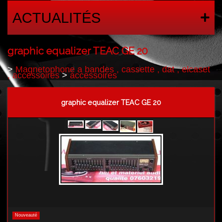
ACTUALITÉS
graphic equalizer TEAC GE 20
>
Magnetophone a bandes , cassette , dat , elcaset
, accessoires
>
accessoires
graphic equalizer TEAC GE 20
Nouveauté