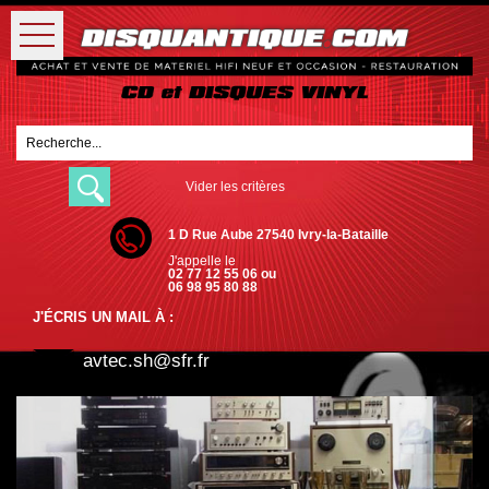
Vider les critères
1 D Rue Aube 27540 Ivry-la-Bataille
J'appelle le
02 77 12 55 06 ou
06 98 95 80 88
J'ÉCRIS UN MAIL À :
avtec.sh@sfr.fr