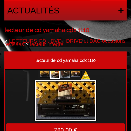
ACTUALITÉS
lecteur de cd yamaha cdx 1110
>
LECTEURS CD , DVD , DRIVE et DAC occasions
revisées
>
lecteur integré
lecteur de cd yamaha cdx 1110
780,00 €