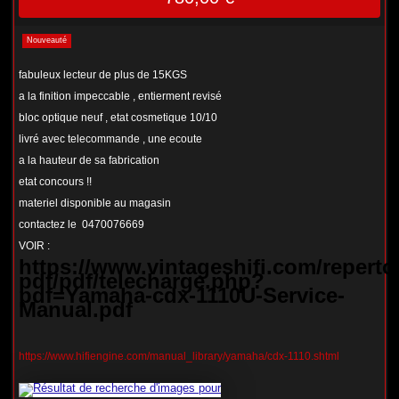
Nouveauté
fabuleux lecteur de plus de 15KGS
a la finition impeccable , entierment revisé
bloc optique neuf , etat cosmetique 10/10
livré avec telecommande , une ecoute
a la hauteur de sa fabrication
etat concours !!
materiel disponible au magasin
contactez le 0470076669
VOIR :
https://www.vintageshifi.com/repertoi
pdf/pdf/telecharge.php?
pdf=Yamaha-cdx-1110U-Service-
Manual.pdf
https://www.hifiengine.com/manual_library/yamaha/cdx-1110.shtml