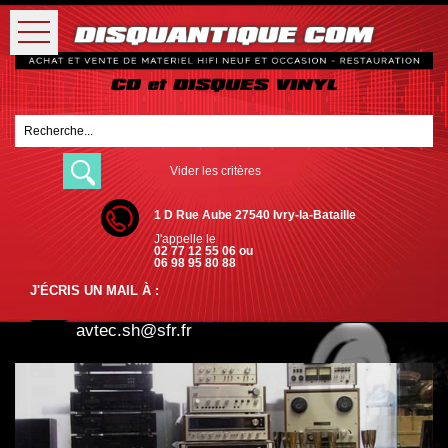
Vider les critères
1 D Rue Aube 27540 Ivry-la-Bataille
J'appelle le
02 77 12 55 06 ou
06 98 95 80 88
J'ÉCRIS UN MAIL À :
avtec.sh@sfr.fr