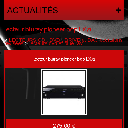
ACTUALITÉS
lecteur bluray pioneer bdp LX71
>
LECTEURS CD , DVD , DRIVE et DAC occasions
revisées
>
lecteurs dvd et blue ray
lecteur bluray pioneer bdp LX71
275,00 €