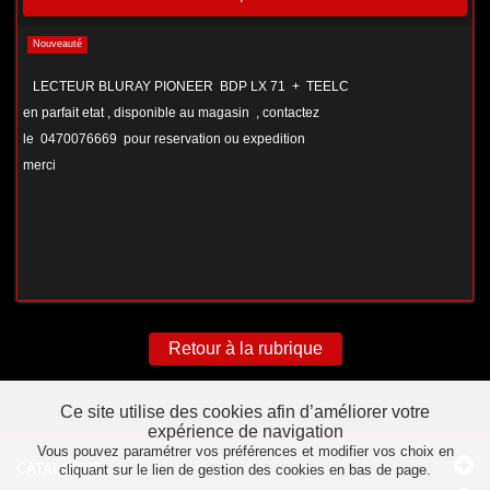
Nouveauté
LECTEUR BLURAY PIONEER BDP LX 71 + TEELC
en parfait etat , disponible au magasin , contactez
le 0470076669 pour reservation ou expedition
merci
Retour à la rubrique
Ce site utilise des cookies afin d’améliorer votre
expérience de navigation
Vous pouvez paramétrer vos préférences et modifier vos choix en
CATALOGUE
cliquant sur le lien de gestion des cookies en bas de page.