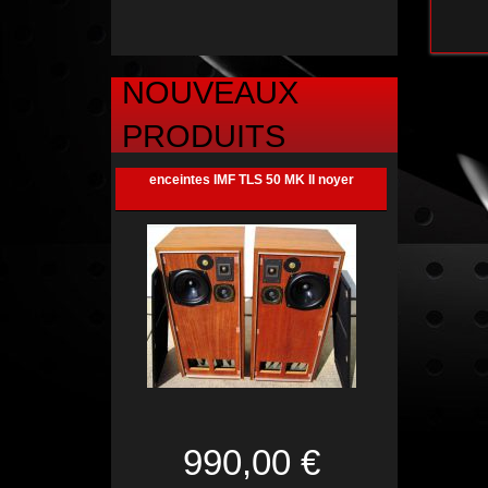
NOUVEAUX
PRODUITS
enceintes IMF TLS 50 MK II noyer
990,00 €