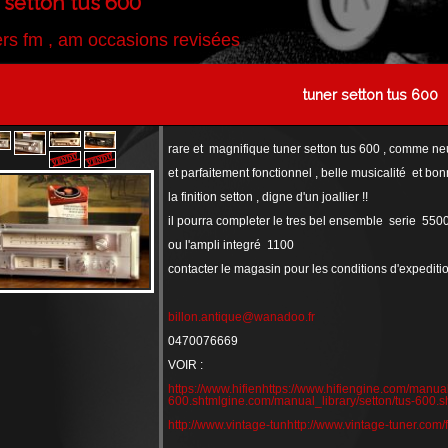
 setton tus 600
rs fm , am occasions revisées
tuner setton tus 600
rare et magnifique tuner setton tus 600 , comme neu
et parfaitement fonctionnel , belle musicalité et bon
la finition setton , digne d'un joallier !!
il pourra completer le tres bel ensemble serie 550
ou l'ampli integré 1100
contacter le magasin pour les conditions d'ex
billon.antique@wanadoo.fr
0470076669
VOIR :
https://www.hifienhttps://www.hifiengine.com/manual_
600.shtmlgine.com/manual_library/setton/tus-600.s
http://www.vintage-tunhttp://www.vintage-tuner.com/f