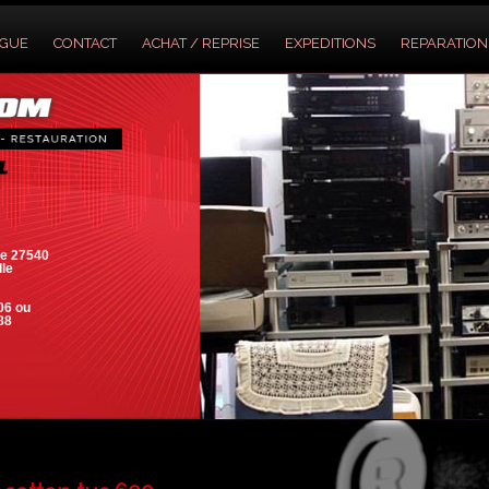
OGUE
CONTACT
ACHAT / REPRISE
EXPEDITIONS
REPARATION
e 27540
lle
06 ou
88