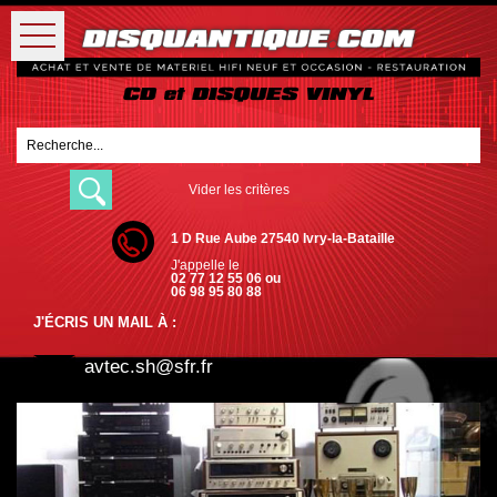
Vider les critères
1 D Rue Aube 27540 Ivry-la-Bataille
J'appelle le
02 77 12 55 06 ou
06 98 95 80 88
J'ÉCRIS UN MAIL À :
avtec.sh@sfr.fr