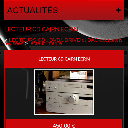
ACTUALITÉS
LECTEUR CD CAIRN ECRIN
>
LECTEURS CD , DVD , DRIVE et DAC occasions
revisées
>
lecteur integré
LECTEUR CD CAIRN ECRIN
450,00 €