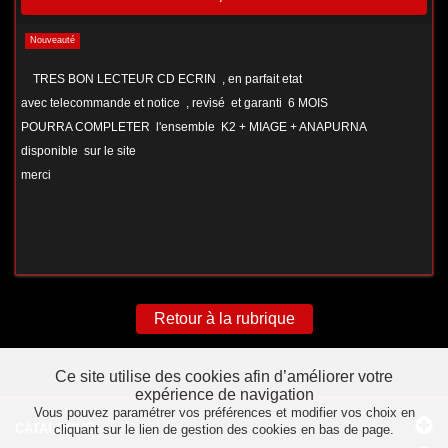
Nouveauté
TRES BON LECTEUR CD ECRIN , en parfait etat
avec telecommande et notice , revisé et garanti 6 MOIS
POURRA COMPLETER l'ensemble K2 + MIAGE + ANAPURNA
disponible sur le site
merci
Retour à la rubrique
Ce site utilise des cookies afin d’améliorer votre
expérience de navigation
Vous pouvez paramétrer vos préférences et modifier vos choix en
CATALOGUE
cliquant sur le lien de gestion des cookies en bas de page.