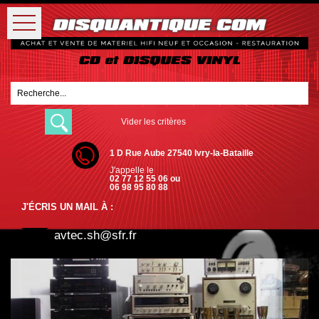
Vider les critères
1 D Rue Aube 27540 Ivry-la-Bataille
J'appelle le
02 77 12 55 06 ou
06 98 95 80 88
J'ÉCRIS UN MAIL À :
avtec.sh@sfr.fr