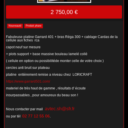
2 750,00 €
Nouveauté
Produit phare
Fabuleuse platine Garrard 401 + bras Réga 300 + cablage Cardas de la
cellule aux fiches rca
capot neuf sur mesure
+ plots support + base massive bouleau lamelé collé
( cellule en option ou possibilitéde monter celle de votre choix )
cercles anti bruit sur plateau
platine entièrement remise a niveau chez LORICRAFT
https://www.garrard501.com/
materiel de très haut de gamme , résultats d' écoute
insurpassables , pour amoureux du beau son !
avtec.sh@sfr.fr
Nous contacter par mail
02 77 12
55 06
.
ou par tél