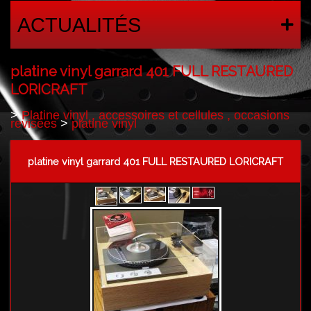
ACTUALITÉS
platine vinyl garrard 401 FULL RESTAURED
LORICRAFT
>
Platine vinyl , accessoires et cellules , occasions
revisées
>
platine vinyl
platine vinyl garrard 401 FULL RESTAURED LORICRAFT