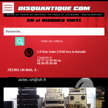
Vider les critères
1 D Rue Aube 27540 Ivry-la-Bataille
J'appelle le
02 77 12 55 06 ou
06 98 95 80 88
J'ÉCRIS UN MAIL À :
avtec.sh@sfr.fr