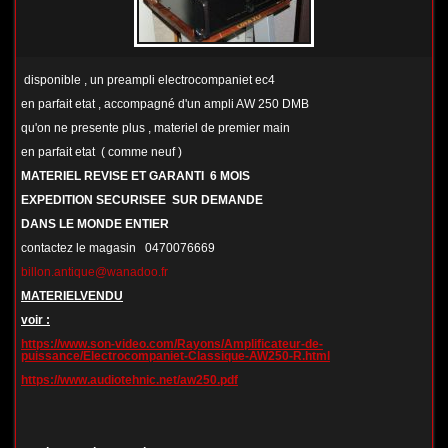
disponible , un preampli electrocompaniet ec4
en parfait etat , accompagné d'un ampli AW 250 DMB
qu'on ne presente plus , materiel de premier main
en parfait etat ( comme neuf )
MATERIEL REVISE ET GARANTI 6 MOIS
EXPEDITION SECURISEE SUR DEMANDE
DANS LE MONDE ENTIER
contactez le magasin 0470076669
billon.antique@wanadoo.fr
MATERIEL
VENDU
voir :
https://www.son-video.com/Rayons/Amplificateur-de-
puissance/Electrocompaniet-Classique-AW250-R.html
https://www.audiotehnic.net/aw250.pdf