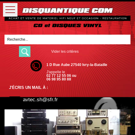
Vider les critères
1 D Rue Aube 27540 Ivry-la-Bataille
J'appelle le
02 77 12 55 06 ou
06 98 95 80 88
J'ÉCRIS UN MAIL À :
avtec.sh@sfr.fr