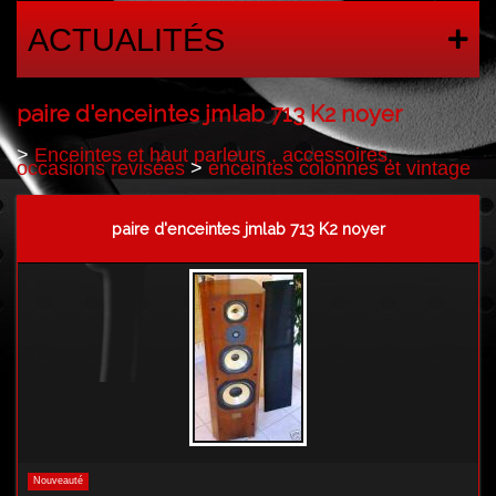
ACTUALITÉS
paire d'enceintes jmlab 713 K2 noyer
>
Enceintes et haut parleurs , accessoires,
occasions revisées
>
enceintes colonnes et vintage
paire d'enceintes jmlab 713 K2 noyer
Nouveauté