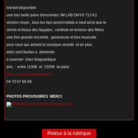
bientot disponible
une tres belle paire d'enceintes JM LAB ONYX 713 K2
version noyer , tous les hps seront refaits a neuf ainsi que le
vernis et tissus des façades , controle et revision des filtres
une tres grande enceinte , genereuse et tres musicale
pour ceux qui aiment la musique vivante et en plus
elles sont faciles a alimenter
a reserver chez disquantique
prix : entre 1100€ et 1200€ la paire
billon.antique@wanadoo.fr
04 70 07 66 69
PHOTOS PROVISOIRES MERCI
Retour à la rubrique