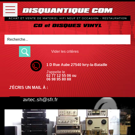
Vider les critères
1 D Rue Aube 27540 Ivry-la-Bataille
J'appelle le
02 77 12 55 06 ou
06 98 95 80 88
J'ÉCRIS UN MAIL À :
avtec.sh@sfr.fr