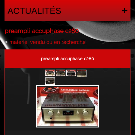
ACTUALITÉS
preampli accuphase c280
>
materiel vendu ou en recherche
preampli accuphase c280