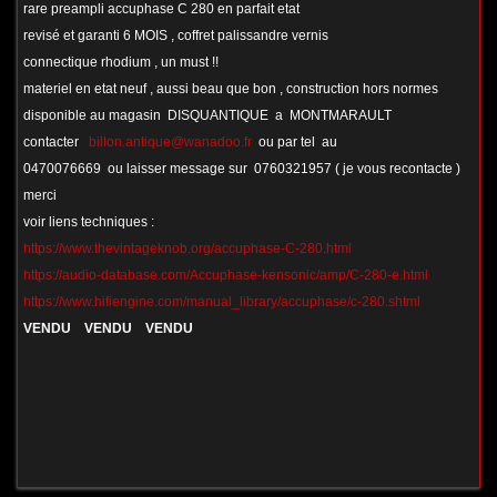
rare preampli accuphase C 280 en parfait etat
revisé et garanti 6 MOIS , coffret palissandre vernis
connectique rhodium , un must !!
materiel en etat neuf , aussi beau que bon , construction hors normes
disponible au magasin DISQUANTIQUE a MONTMARAULT
contacter
billon.antique@wanadoo.fr
ou par tel au
0470076669 ou laisser message sur 0760321957 ( je vous recontacte )
merci
voir liens techniques :
https://www.thevintageknob.org/accuphase-C-280.html
https://audio-database.com/Accuphase-kensonic/amp/C-280-e.html
https://www.hifiengine.com/manual_library/accuphase/c-280.shtml
VENDU VENDU VENDU