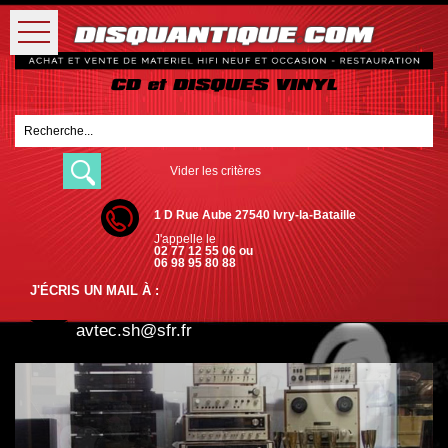
Vider les critères
1 D Rue Aube 27540 Ivry-la-Bataille
J'appelle le
02 77 12 55 06 ou
06 98 95 80 88
J'ÉCRIS UN MAIL À :
avtec.sh@sfr.fr