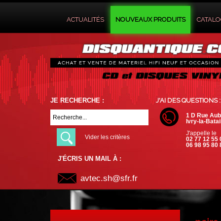
ACTUALITÉS
NOUVEAUX PRODUITS
CATAL
JE RECHERCHE :
J'AI DES QUESTIONS :
1 D Rue Aub
Ivry-la-Batai
J'appelle le
Vider les critères
02 77 12 55 
06 98 95 80 
J'ÉCRIS UN MAIL À :
avtec.sh@sfr.fr