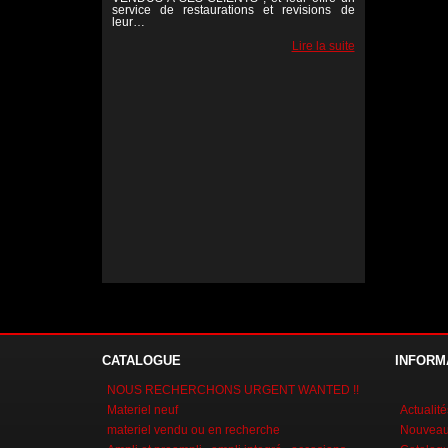
service de restaurations et revisions de
leur…
Lire la suite
Lire la suite
Lire la suite
CATALOGUE
INFORM
NOUS RECHERCHONS URGENT WANTED !!
Materiel neuf
Actualité
materiel vendu ou en recherche
Nouveaux