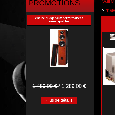
paire
PROMOTIONS
>
mate
chaine budget aux performances
remarquables
1 489,00 €
/ 1 289,00 €
Plus de détails