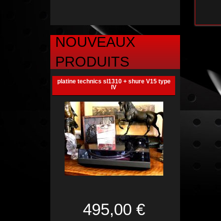
NOUVEAUX
PRODUITS
platine technics sl1310 + shure V15 type
IV
495,00 €