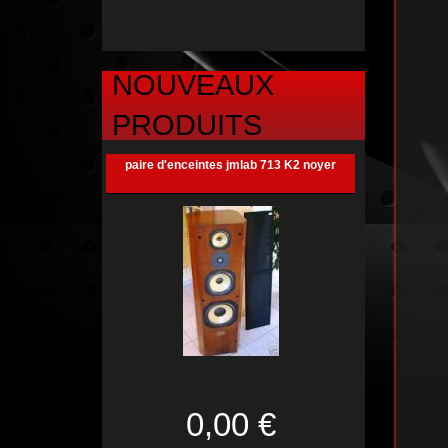
NOUVEAUX
PRODUITS
paire d'enceintes jmlab 713 K2 noyer
0,00 €