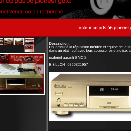
ur cd pds 06 pioneer gold
riel vendu ou en recherche
lecteur cd pds 06 pioneer 
Description :
Un lecteur à la réputation méritée et équipé de la
dans un état neuf avec tous accessoires et notice, 
materiel garanti 6 MOIS
B BILLON 0760321957