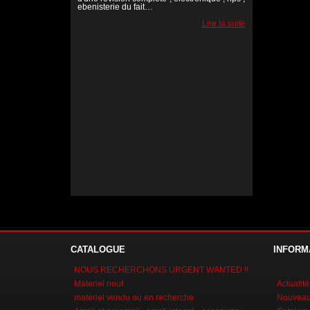
ebenisterie du fait…
Lire la suite
Lire la suite
Lire la suite
CATALOGUE
INFORM
NOUS RECHERCHONS URGENT WANTED !!
Materiel neuf
Actualité
materiel vendu ou en recherche
Nouveaux