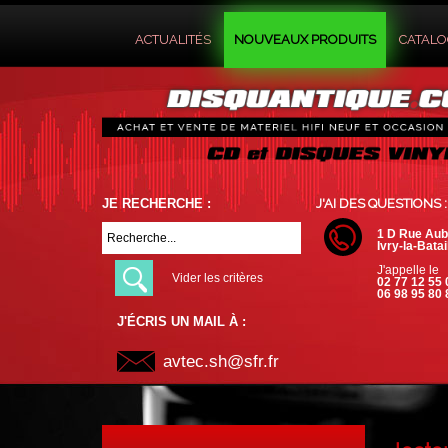
ACTUALITÉS
NOUVEAUX PRODUITS
CATAL
JE RECHERCHE :
J'AI DES QUESTIONS :
1 D Rue Aub
Ivry-la-Batai
J'appelle le
Vider les critères
02 77 12 55 
06 98 95 80 
J'ÉCRIS UN MAIL À :
avtec.sh@sfr.fr