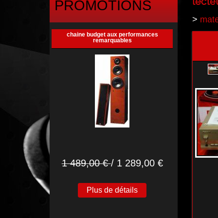
lecte
PROMOTIONS
>
mate
chaine budget aux performances
remarquables
1 489,00 €
/ 1 289,00 €
Plus de détails