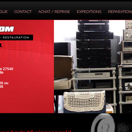
OGUE
CONTACT
ACHAT / REPRISE
EXPEDITIONS
REPARATION
e 27540
lle
06 ou
88