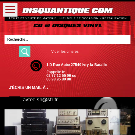
Vider les critères
1 D Rue Aube 27540 Ivry-la-Bataille
J'appelle le
02 77 12 55 06 ou
06 98 95 80 88
J'ÉCRIS UN MAIL À :
avtec.sh@sfr.fr