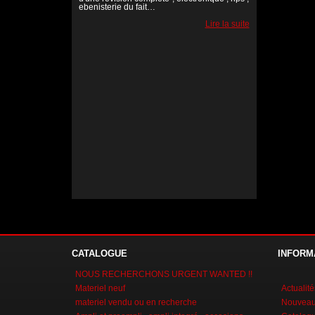
ebenisterie du fait…
Lire la suite
Lire la suite
Lire la suite
CATALOGUE
INFORM
NOUS RECHERCHONS URGENT WANTED !!
Materiel neuf
Actualité
materiel vendu ou en recherche
Nouveaux