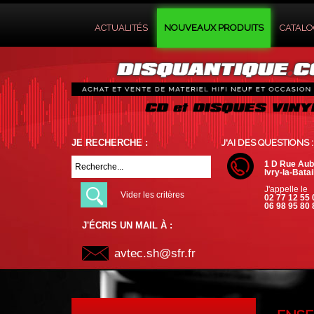
ACTUALITÉS
NOUVEAUX PRODUITS
CATAL
JE RECHERCHE :
J'AI DES QUESTIONS :
1 D Rue Aub
Ivry-la-Batai
J'appelle le
Vider les critères
02 77 12 55 
06 98 95 80 
J'ÉCRIS UN MAIL À :
avtec.sh@sfr.fr