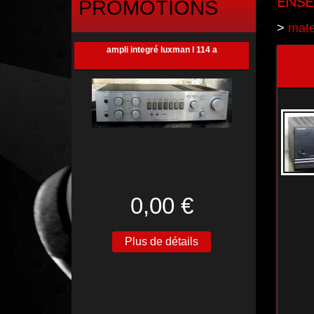
ENSE
PROMOTIONS
>
mate
ampli integré luxman l 114 a
0,00 €
Plus de détails