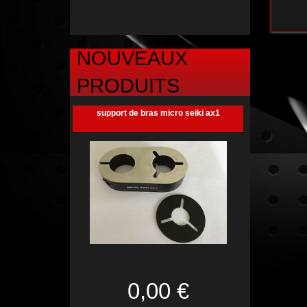
NOUVEAUX
PRODUITS
support de bras micro seiki ax1
0,00 €