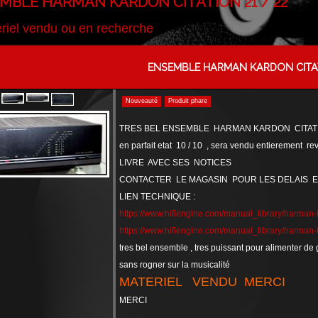
MBLE HARMAN KARDON CITATION 21 / 22
riel vendu ou en recherche
ENSEMBLE HARMAN KARDON CITAT
Nouveauté
Produit phare
TRES BEL ENSEMBLE HARMAN KARDON CITATI
en parfait etat 10 / 10 , sera vendu entierement r
LIVRE AVEC SES NOTICES
CONTACTER LE MAGASIN POUR LES DELAIS E
LIEN TECHNIQUE :
https://www.hifiengine.com/manual_library/harman-k
https://www.hifiengine.com/manual_library/harman-k
tres bel ensemble , tres puissant pour alimenter d
sans rogner sur la musicalité
MATERIEL VENDU MERCI
MERCI