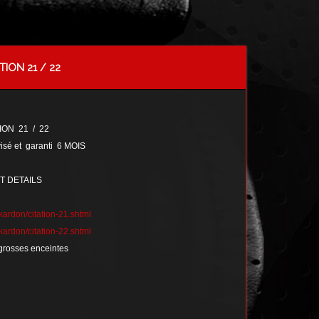
ION 21 / 22
ON 21 / 22
evisé et garanti 6 MOIS
T DETAILS
ardon/citation-21.shtml
ardon/citation-22.shtml
e grosses enceintes