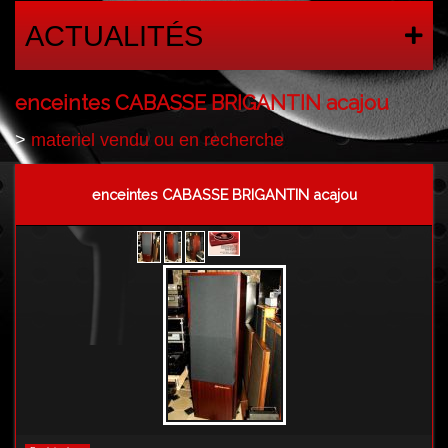
ACTUALITÉS
enceintes CABASSE BRIGANTIN acajou
>
materiel vendu ou en recherche
enceintes CABASSE BRIGANTIN acajou