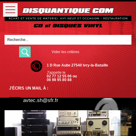
Vider les critères
1 D Rue Aube 27540 Ivry-la-Bataille
J'appelle le
02 77 12 55 06 ou
06 98 95 80 88
J'ÉCRIS UN MAIL À :
avtec.sh@sfr.fr