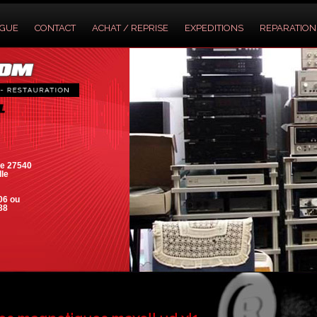
OGUE
CONTACT
ACHAT / REPRISE
EXPEDITIONS
REPARATION
e 27540
lle
06 ou
88