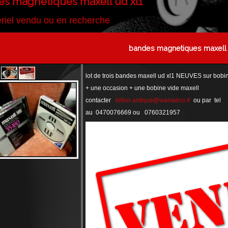
s magnetiques maxell ud xl1
riel vendu ou en recherche
bandes magnetiques maxell 
lot de trois bandes maxell ud xl1 NEUVES sur bobi
+ une occasion + une bobine vide maxell
contacter
billon.antique@wanadoo.fr
ou par tel
au 0470076669 ou 0760321957