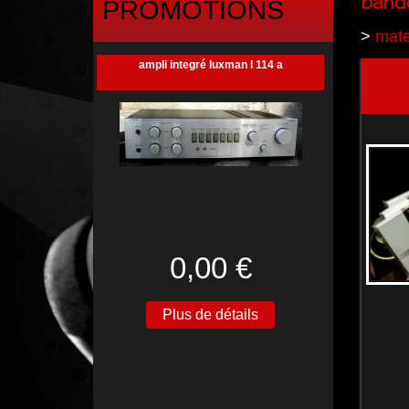
bande
PROMOTIONS
>
mate
ampli integré luxman l 114 a
0,00 €
Plus de détails