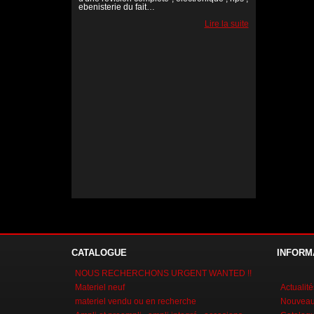
ebenisterie du fait…
Lire la suite
Lire la suite
Lire la suite
CATALOGUE
INFORM
NOUS RECHERCHONS URGENT WANTED !!
Materiel neuf
Actualité
materiel vendu ou en recherche
Nouveaux