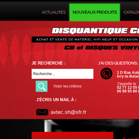
ACTUALITÉS
NOUVEAUX PRODUITS
CATAL
JE RECHERCHE :
J'AI DES QUESTIONS :
1 D Rue Aub
Ivry-la-Batai
J'appelle le
Vider les critères
02 77 12 55 
06 98 95 80 
J'ÉCRIS UN MAIL À :
avtec.sh@sfr.fr