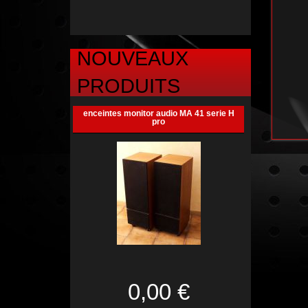
NOUVEAUX
PRODUITS
enceintes monitor audio MA 41 serie H
pro
0,00 €