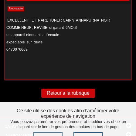
Nouveauté
EXCELLENT ET RARE TUNER CAIRN ANNAPURNA NOIR
COMME NEUF , REVISE et garanti 6MOIS
un appareil etonnant a l'ecoute
expediable sur devis
0470076669
Retour à la rubrique
Ce site utilise des cookies afin d’améliorer votre
expérience de navigation
Vous pouvez paramétrer vos préférences et modifier vos choix en
CATALOGUE
cliquant sur le lien de gestion des cookies en bas de page.
INFORMATIONS