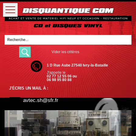
Vider les critères
1 D Rue Aube 27540 Ivry-la-Bataille
J'appelle le
02 77 12 55 06 ou
06 98 95 80 88
J'ÉCRIS UN MAIL À :
avtec.sh@sfr.fr