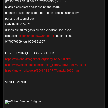
grosse revision , diodes et transistors ( VFET )
revision complete des cartes phono et aux
reglage des courants de repos selon preconisation sony
parfait etat cosmetique
GARANTIE 6 MOIS
disponible au magasin ou en expedition securisée
contacter
billon.antique@wanadoo.fr
ou par tel au
0470076669 ou 0760321957
LIENS TECHNIQUES A CONSULTER :
https://www.thevintageknob.org/sony-TA-5650.html
https://www.hifiengine.com/manual_library/sony/ta-5650.shtml
https://audio-heritage.jp/SONY-ESPRIT/amp/ta-5650.html
VENDU VENDU