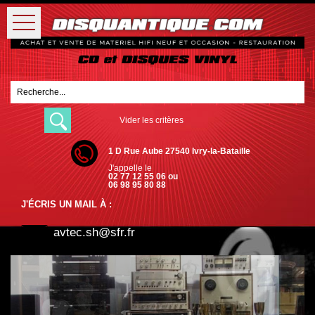
Vider les critères
1 D Rue Aube 27540 Ivry-la-Bataille
J'appelle le
02 77 12 55 06 ou
06 98 95 80 88
J'ÉCRIS UN MAIL À :
avtec.sh@sfr.fr