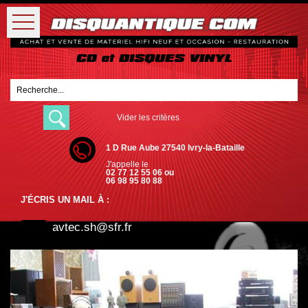
Vider les critères
1 D Rue Aube 27540 Ivry-la-Bataille
J'appelle le
02 77 12 55 06 ou
06 98 95 80 88
J'ÉCRIS UN MAIL À :
avtec.sh@sfr.fr