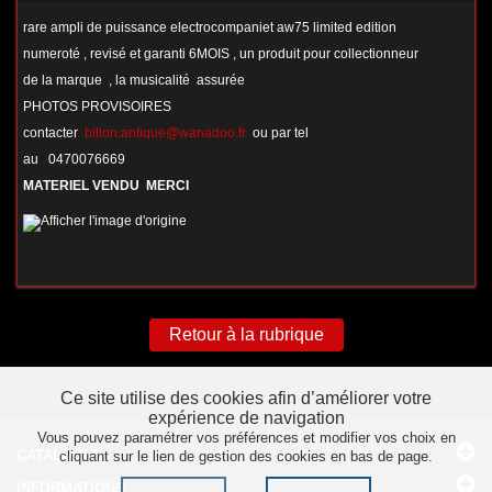
rare ampli de puissance electrocompaniet aw75 limited edition
numeroté , revisé et garanti 6MOIS , un produit pour collectionneur
de la marque , la musicalité assurée
PHOTOS PROVISOIRES
contacter
billon.antique@wanadoo.fr
ou par tel
au 0470076669
MATERIEL VENDU MERCI
Retour à la rubrique
Ce site utilise des cookies afin d’améliorer votre
expérience de navigation
Vous pouvez paramétrer vos préférences et modifier vos choix en
CATALOGUE
cliquant sur le lien de gestion des cookies en bas de page.
INFORMATIONS