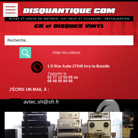
Vider les critères
1 D Rue Aube 27540 Ivry-la-Bataille
J'appelle le
02 77 12 55 06 ou
06 98 95 80 88
J'ÉCRIS UN MAIL À :
avtec.sh@sfr.fr