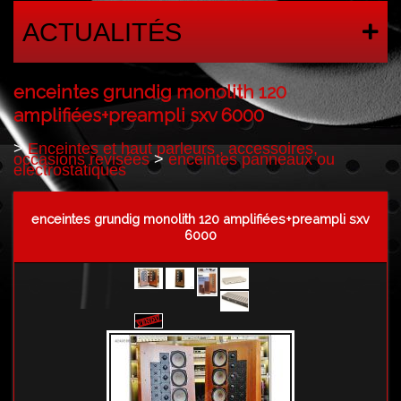
ACTUALITÉS
enceintes grundig monolith 120
amplifiées+preampli sxv 6000
>
Enceintes et haut parleurs , accessoires,
occasions revisées
>
enceintes panneaux ou
electrostatiques
enceintes grundig monolith 120 amplifiées+preampli sxv
6000