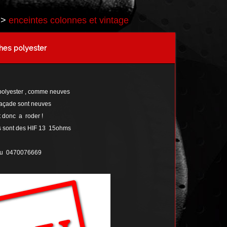
>
enceintes colonnes et vintage
ches polyester
 polyester , comme neuves
 façade sont neuves
nt donc a roder !
es sont des HIF 13 15ohms
au 0470076669