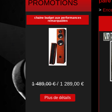
paire
PROMOTIONS
>
Ence
chaine budget aux performances
remarquables
1 489,00 €
/ 1 289,00 €
Plus de détails