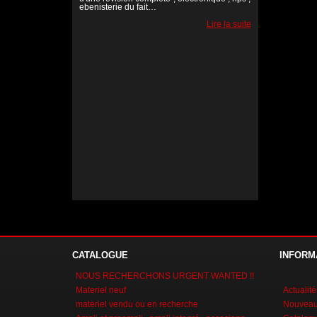
ebenisterie du fait…
Lire la suite
Lire la suite
Lire la suite
CATALOGUE
INFORM
NOUS RECHERCHONS URGENT WANTED !!
Materiel neuf
Actualité
materiel vendu ou en recherche
Nouveaux