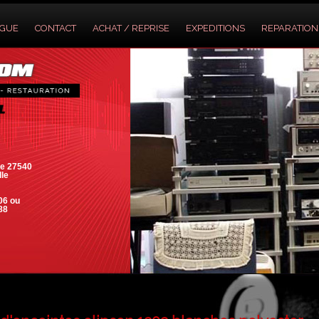
OGUE
CONTACT
ACHAT / REPRISE
EXPEDITIONS
REPARATION
e 27540
lle
06 ou
88