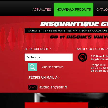
ACTUALITÉS
NOUVEAUX PRODUITS
CATAL
JE RECHERCHE :
J'AI DES QUESTIONS :
1 D Rue Aub
Ivry-la-Batai
J'appelle le
Vider les critères
02 77 12 55 
06 98 95 80 
J'ÉCRIS UN MAIL À :
avtec.sh@sfr.fr