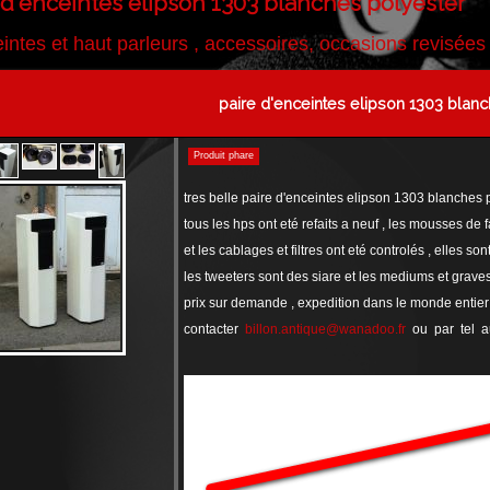
 d'enceintes elipson 1303 blanches polyester
intes et haut parleurs , accessoires, occasions revisées
paire d'enceintes elipson 1303 blan
Produit phare
tres belle paire d'enceintes elipson 1303 blanches
tous les hps ont eté refaits a neuf , les mousses de
et les cablages et filtres ont eté controlés , elles so
les tweeters sont des siare et les mediums et grav
prix sur demande , expedition dans le monde entier
contacter
billon.antique@wanadoo.fr
ou par tel 