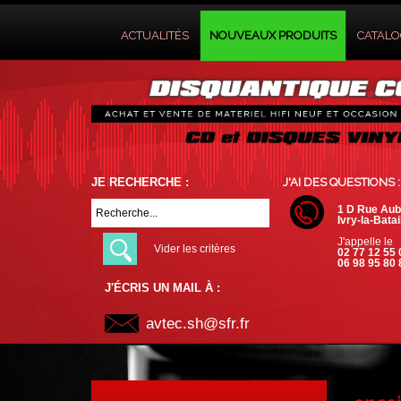
ACTUALITÉS
NOUVEAUX PRODUITS
CATAL
JE RECHERCHE :
J'AI DES QUESTIONS :
1 D Rue Aub
Ivry-la-Batai
J'appelle le
Vider les critères
02 77 12 55 
06 98 95 80 
J'ÉCRIS UN MAIL À :
avtec.sh@sfr.fr