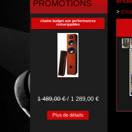
ence
PROMOTIONS
>
Ence
chaine budget aux performances
remarquables
1 489,00 €
/ 1 289,00 €
Plus de détails