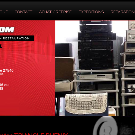
OGUE
CONTACT
ACHAT / REPRISE
EXPEDITIONS
REPARATION
e 27540
lle
06 ou
88