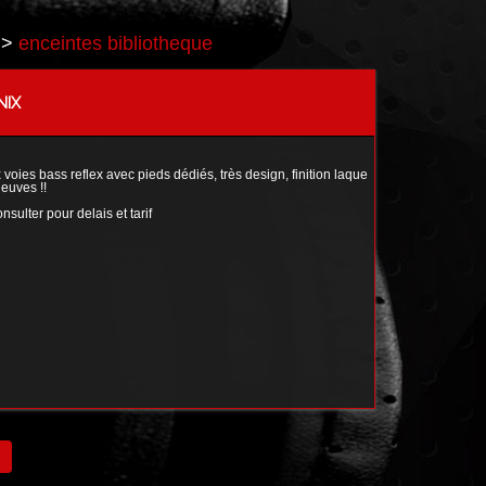
>
enceintes bibliotheque
NIX
s bass reflex avec pieds dédiés, très design, finition laque
euves !!
ulter pour delais et tarif