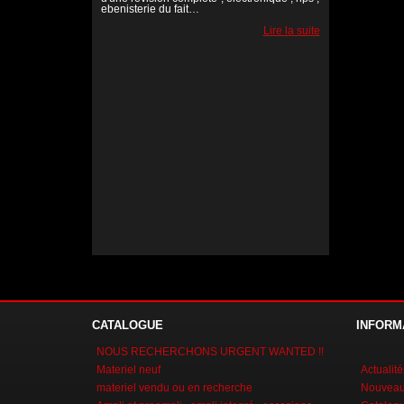
ebenisterie du fait…
Lire la suite
Lire la suite
Lire la suite
CATALOGUE
INFORM
NOUS RECHERCHONS URGENT WANTED !!
Materiel neuf
Actualité
materiel vendu ou en recherche
Nouveaux