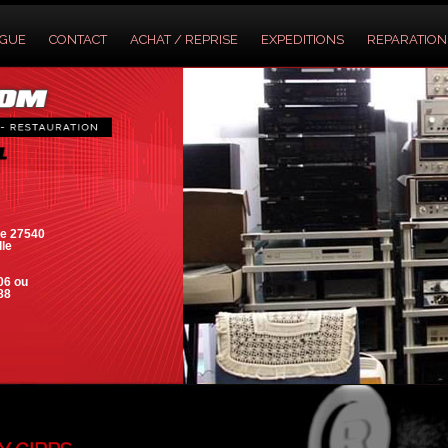
OGUE
CONTACT
ACHAT / REPRISE
EXPEDITIONS
REPARATION
e 27540
lle
06 ou
88