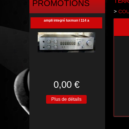
TERR
PROMOTIONS
>
COU
ampli integré luxman l 114 a
0,00 €
Plus de détails