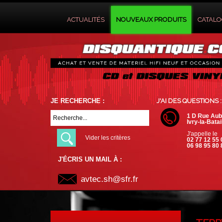
ACTUALITÉS
NOUVEAUX PRODUITS
CATAL
JE RECHERCHE :
J'AI DES QUESTIONS :
1 D Rue Aub
Ivry-la-Batai
J'appelle le
Vider les critères
02 77 12 55 
06 98 95 80 
J'ÉCRIS UN MAIL À :
avtec.sh@sfr.fr