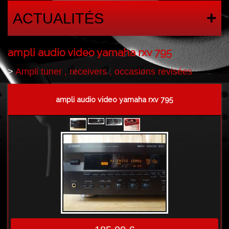
ACTUALITÉS
ampli audio video yamaha rxv 795
>
Ampli tuner , receivers , occasions revisées
ampli audio video yamaha rxv 795