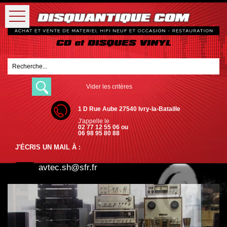
Vider les critères
1 D Rue Aube 27540 Ivry-la-Bataille
J'appelle le
02 77 12 55 06 ou
06 98 95 80 88
J'ÉCRIS UN MAIL À :
avtec.sh@sfr.fr