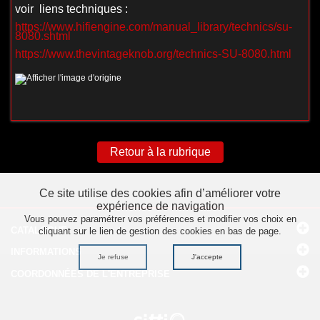
voir liens techniques :
https://www.hifiengine.com/manual_library/technics/su-
8080.shtml
https://www.thevintageknob.org/technics-SU-8080.html
Retour à la rubrique
Ce site utilise des cookies afin d’améliorer votre
expérience de navigation
Vous pouvez paramétrer vos préférences et modifier vos choix en
CATALOGUE
cliquant sur le lien de gestion des cookies en bas de page.
INFORMATIONS
Je refuse
J'accepte
COORDONNÉES
DE L'ENTREPRISE