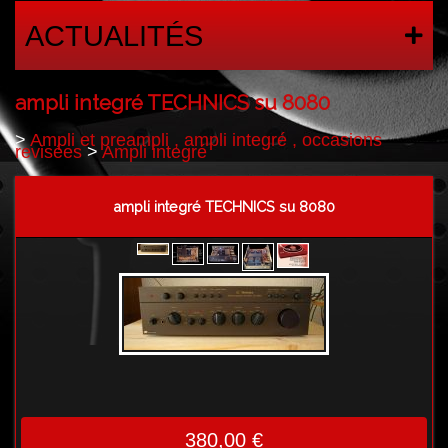
ACTUALITÉS
ampli integré TECHNICS su 8080
>
Ampli et preampli , ampli integré , occasions
revisées
>
Ampli integré
ampli integré TECHNICS su 8080
380,00 €