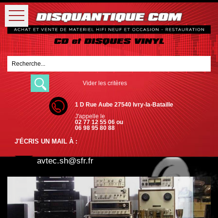
Vider les critères
1 D Rue Aube 27540 Ivry-la-Bataille
J'appelle le
02 77 12 55 06 ou
06 98 95 80 88
J'ÉCRIS UN MAIL À :
avtec.sh@sfr.fr