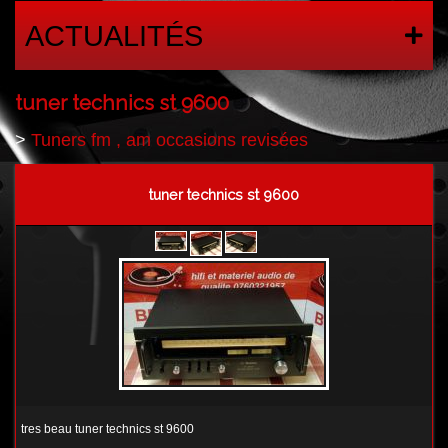
ACTUALITÉS
tuner technics st 9600
>
Tuners fm , am occasions revisées
tuner technics st 9600
tres beau tuner technics st 9600