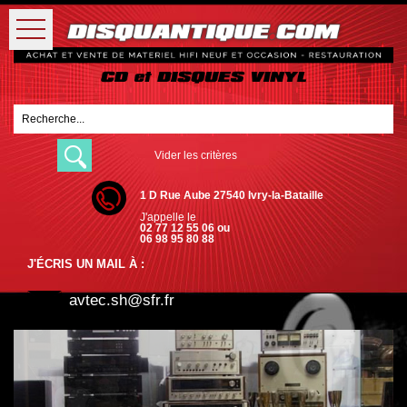
Vider les critères
1 D Rue Aube 27540 Ivry-la-Bataille
J'appelle le
02 77 12 55 06 ou
06 98 95 80 88
J'ÉCRIS UN MAIL À :
avtec.sh@sfr.fr