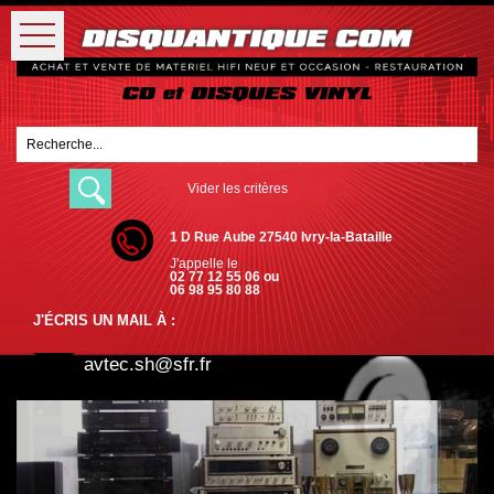
Vider les critères
1 D Rue Aube 27540 Ivry-la-Bataille
J'appelle le
02 77 12 55 06 ou
06 98 95 80 88
J'ÉCRIS UN MAIL À :
avtec.sh@sfr.fr