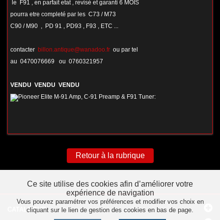
le F91 , en parfait etat , revisé et garanti 6 MOIS
pourra etre completé par les C73 / M73
C90 / M90 , PD 91 , PD93 , F93 , ETC ...
contacter
billon.antique@wanadoo.fr
ou par tel
au 0470076669 ou 0760321957
VENDU VENDU VENDU
Retour à la rubrique
Ce site utilise des cookies afin d’améliorer votre
expérience de navigation
Vous pouvez paramétrer vos préférences et modifier vos choix en
CATALOGUE
cliquant sur le lien de gestion des cookies en bas de page.