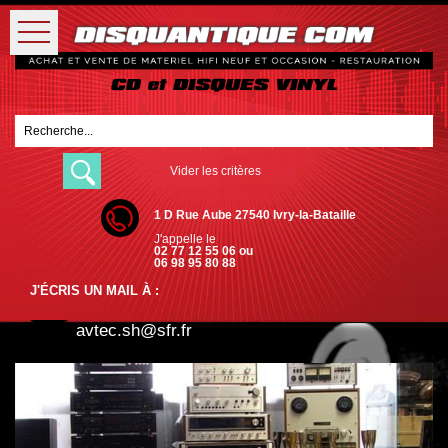
Vider les critères
1 D Rue Aube 27540 Ivry-la-Bataille
J'appelle le
02 77 12 55 06 ou
06 98 95 80 88
J'ÉCRIS UN MAIL À :
avtec.sh@sfr.fr