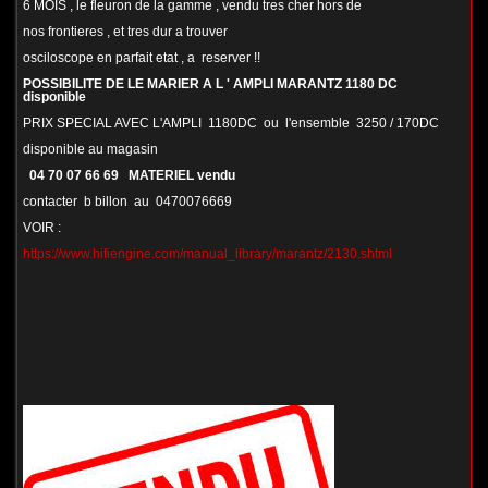
6 MOIS , le fleuron de la gamme , vendu tres cher hors de
nos frontieres , et tres dur a trouver
osciloscope en parfait etat , a reserver !!
POSSIBILITE DE LE MARIER A L ' AMPLI MARANTZ 1180 DC
disponible
PRIX SPECIAL AVEC L'AMPLI 1180DC ou l'ensemble 3250 / 170DC
disponible au magasin
04 70 07 66 69 MATERIEL vendu
contacter b billon au 0470076669
VOIR :
https://www.hifiengine.com/manual_library/marantz/2130.shtml