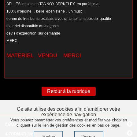
BELLES enceintes TANNOY BERKELEY en parfait etat
100% d'origine , belle ebenisterie , un must !
donne de tres bons resultats avec un ampli a tubes de qualité
materiel disponible au magasin
devis d'expedition sur demande
MERCI
MATERIEL VENDU MERCI
Retour à la rubrique
Ce site utilise des cookies afin d’améliorer votre
expérience de navigation
Vous pouvez paramétrer vos préférences et modifier vos choix en
CATALOGUE
cliquant sur le lien de gestion des cookies en bas de page.
INFORMATIONS
Je refuse
J'accepte