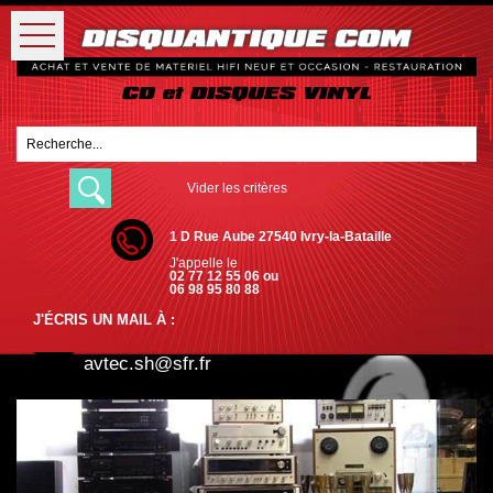
Vider les critères
1 D Rue Aube 27540 Ivry-la-Bataille
J'appelle le
02 77 12 55 06 ou
06 98 95 80 88
J'ÉCRIS UN MAIL À :
avtec.sh@sfr.fr