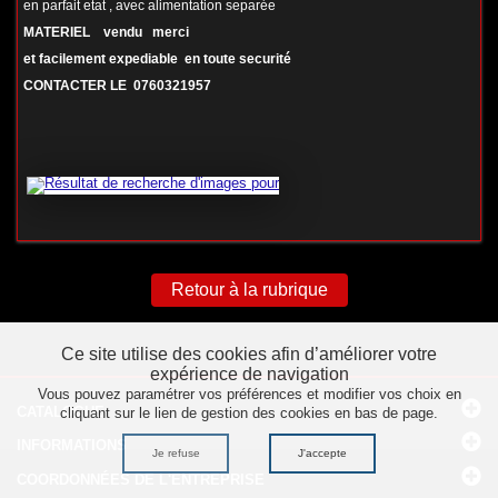
en parfait etat , avec alimentation separée
MATERIEL vendu merci
et facilement expediable en toute securité
CONTACTER LE 0760321957
Retour à la rubrique
Ce site utilise des cookies afin d’améliorer votre
expérience de navigation
Vous pouvez paramétrer vos préférences et modifier vos choix en
CATALOGUE
cliquant sur le lien de gestion des cookies en bas de page.
INFORMATIONS
Je refuse
J'accepte
COORDONNÉES
DE L'ENTREPRISE