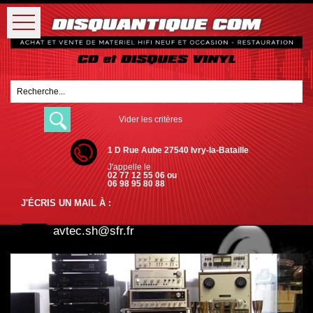
Vider les critères
1 D Rue Aube 27540 Ivry-la-Bataille
J'appelle le
02 77 12 55 06 ou
06 98 95 80 88
J'ÉCRIS UN MAIL À :
avtec.sh@sfr.fr