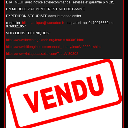
ETAT NEUF avec notice et telecommande , revisée et garantie 6 MOIS
UN MODELE VRAIMENT TRES HAUT DE GAMME
EXPEDITION SECURISEE dans le monde entier
contacter
billon.antique@wanadoo.fr
ou par tel au 0470076669 ou
0760321957
VOIR LIENS TECHNIQUES :
https://www.thevintageknob.org/teac-V-8030S.html
https://www.hifiengine.com/manual_library/teac/v-8030s.shtml
https://www.vintagecassette.com/Teac/V-8030S