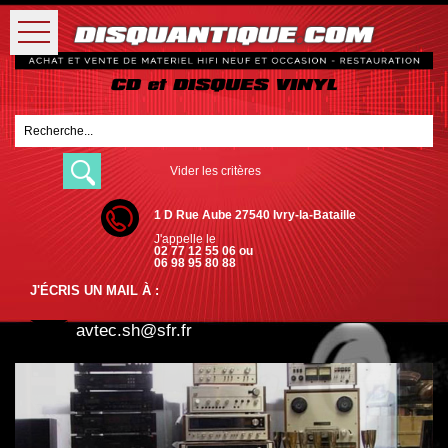
Vider les critères
1 D Rue Aube 27540 Ivry-la-Bataille
J'appelle le
02 77 12 55 06 ou
06 98 95 80 88
J'ÉCRIS UN MAIL À :
avtec.sh@sfr.fr