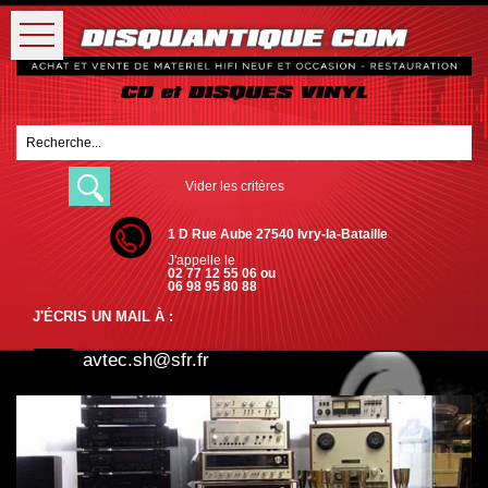
Vider les critères
1 D Rue Aube 27540 Ivry-la-Bataille
J'appelle le
02 77 12 55 06 ou
06 98 95 80 88
J'ÉCRIS UN MAIL À :
avtec.sh@sfr.fr