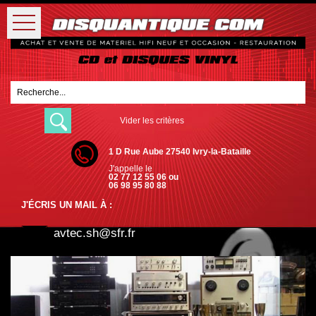
Vider les critères
1 D Rue Aube 27540 Ivry-la-Bataille
J'appelle le
02 77 12 55 06 ou
06 98 95 80 88
J'ÉCRIS UN MAIL À :
avtec.sh@sfr.fr