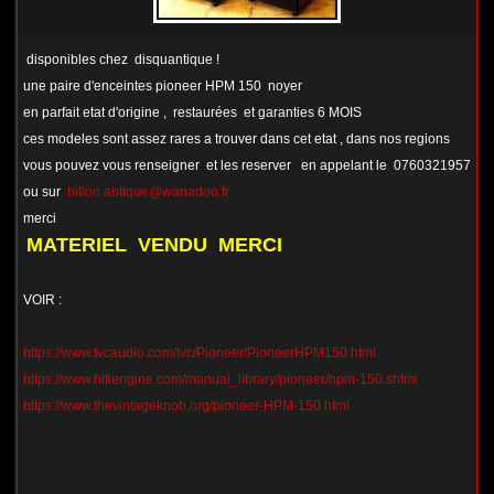
disponibles chez disquantique !
une paire d'enceintes pioneer HPM 150 noyer
en parfait etat d'origine , restaurées et garanties 6 MOIS
ces modeles sont assez rares a trouver dans cet etat , dans nos regions
vous pouvez vous renseigner et les reserver en appelant le 0760321957
ou sur
billon.antique@wanadoo.fr
merci
MATERIEL VENDU MERCI
VOIR :
https://www.tvcaudio.com/tvc/Pioneer/PioneerHPM150.html
https://www.hifiengine.com/manual_library/pioneer/hpm-150.shtml
https://www.thevintageknob.org/pioneer-HPM-150.html